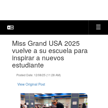
Skip
to
main
content
Contains
Miss Grand USA 2025
1
slides.
vuelve a su escuela para
Use
inspirar a nuevos
the
next
estudiante
and
previous
Posted Date: 12/08/25 (11:28 AM)
buttons
to
View Original Post
navigate.